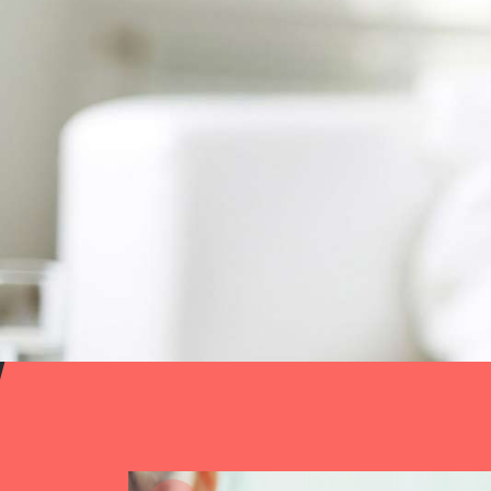
Mental
A nivel individual – social – educativo – labora
AMPLIAR