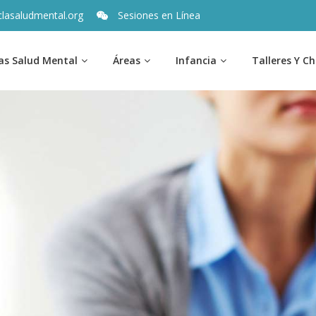
lasaludmental.org
Sesiones en Línea
as Salud Mental
Áreas
Infancia
Talleres Y Ch
des de
 Salud