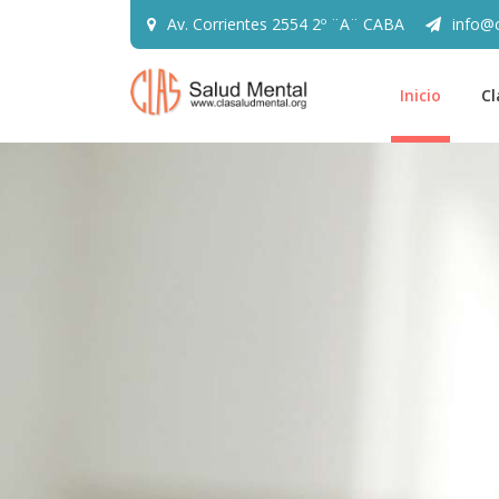
Av. Corrientes 2554 2º ¨A¨ CABA
info@c
Inicio
Cl
Ponemos especial enfásis en:
La necesida
preservar la